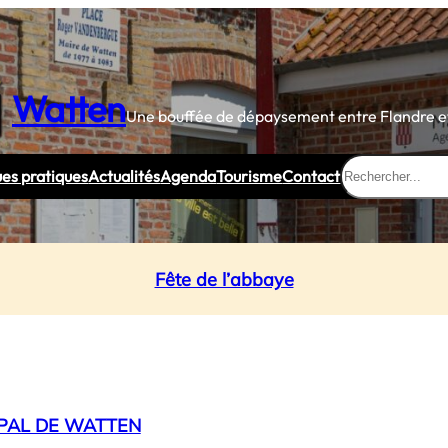
Watten
Une bouffée de dépaysement entre Flandre et
Rechercher
ues pratiques
Actualités
Agenda
Tourisme
Contact
Fête de l’abbaye
IPAL DE WATTEN