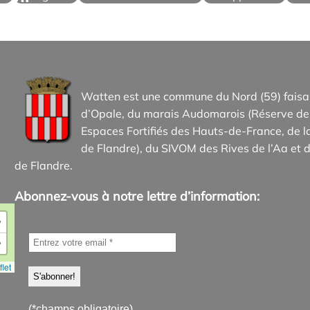
Watten est une commune du Nord (59) faisan
d’Opale, du marais Audomarois (Réserve de 
Espaces Fortifiés des Hauts-de-France, d
de Flandre), du SIVOM des Rives de l’Aa et d
de Flandre.
Abonnez-vous à notre lettre d’information:
+
−
let
(*champs obligatoire)