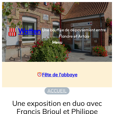
Aller
au
contenu
Watten
Une bouffée de dépaysement entre
Flandre et Artois
Menu
Fête de l’abbaye
ACCUEIL
Une exposition en duo avec
Francis Brioul et Philippe