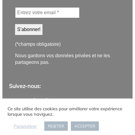
(*champs obligatoire)
Nous gardons vos données privées et ne les
partageons pas.
Suivez-nous:
Application PanneauPocket
Lettre d'information
Instagram
Facebook
YouTube
Flux RSS
Ce site utilise des cookies pour améliorer votre expérience
lorsque vous naviguez.
Mentions légales
Politique de confidentialité
Gestion des cookies
Accueil
Paramétrer
REJETER
ACCEPTER
Connexion