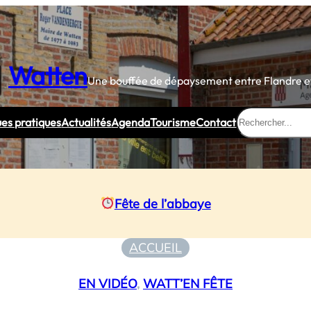
Watten
Une bouffée de dépaysement entre Flandre et
Rechercher
ues pratiques
Actualités
Agenda
Tourisme
Contact
Fête de l’abbaye
ACCUEIL
EN VIDÉO
, 
WATT’EN FÊTE