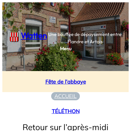
Aller
au
contenu
Watten
Une bouffée de dépaysement entre
Flandre et Artois
Menu
Fête de l’abbaye
ACCUEIL
TÉLÉTHON
Retour sur l’après-midi