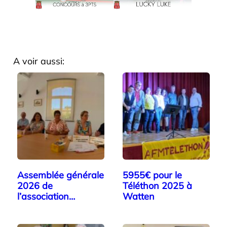
A voir aussi:
Assemblée générale
5955€ pour le
2026 de
Téléthon 2025 à
l’association
Watten
« Solidaires…