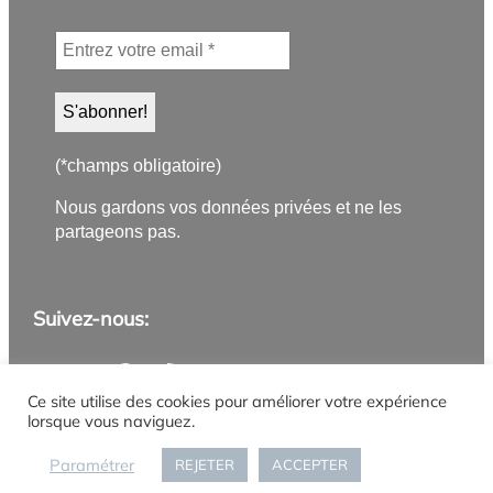
(*champs obligatoire)
Nous gardons vos données privées et ne les
partageons pas.
Suivez-nous:
Application PanneauPocket
Lettre d'information
Instagram
Facebook
YouTube
Flux RSS
Ce site utilise des cookies pour améliorer votre expérience
lorsque vous naviguez.
Mentions légales
Politique de confidentialité
Gestion des cookies
Accueil
Paramétrer
REJETER
ACCEPTER
Connexion