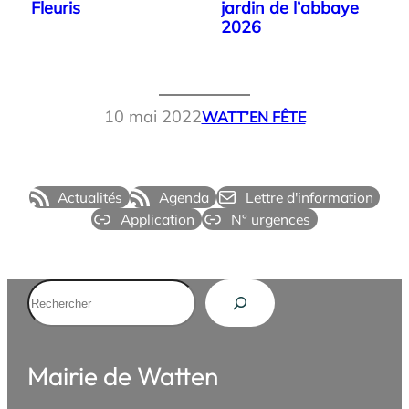
Fleuris
jardin de l’abbaye
2026
10 mai 2022
WATT’EN FÊTE
Actualités
Agenda
Lettre d'information
Application
N° urgences
Rechercher
Mairie de Watten