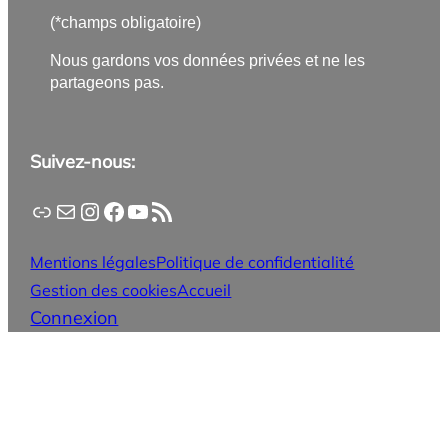
(*champs obligatoire)
Nous gardons vos données privées et ne les
partageons pas.
Suivez-nous:
Application PanneauPocket
Lettre d'information
Instagram
Facebook
YouTube
Flux RSS
Mentions légales
Politique de confidentialité
Gestion des cookies
Accueil
Connexion