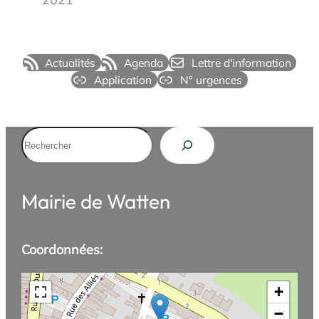
Actualités
Agenda
Lettre d'information
Application
N° urgences
Rechercher
Mairie de Watten
Coordonnées:
+
−