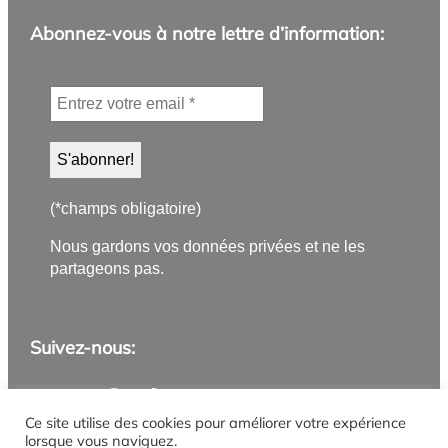
Abonnez-vous à notre lettre d’information:
(*champs obligatoire)
Nous gardons vos données privées et ne les
partageons pas.
Suivez-nous:
Application PanneauPocket
Lettre d'information
Instagram
Facebook
YouTube
Flux RSS
Ce site utilise des cookies pour améliorer votre expérience
lorsque vous naviguez.
Mentions légales
Politique de confidentialité