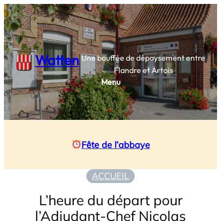
Aller
au
contenu
Watten
Une bouffée de dépaysement entre
Flandre et Artois
Menu
Fête de l’abbaye
ACCUEIL
L’heure du départ pour
l’Adjudant-Chef Nicolas