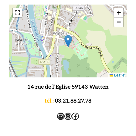
+
−
Leaflet
14 rue de l’Eglise 59143 Watten
tél.:
03.21.88.27.78
E-mail
Instagram
Facebook