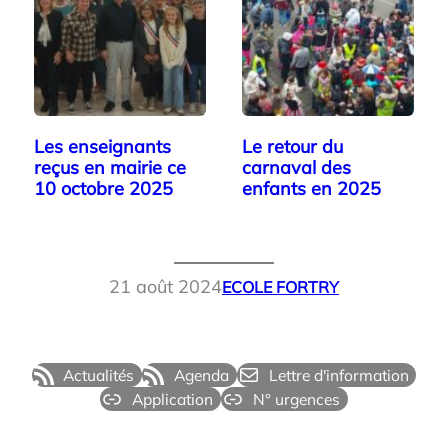
Les enseignants
Le retour du
reçus en mairie ce
carnaval des
10 octobre 2025
enfants en 2025
21 août 2024
ECOLE FORTRY
Actualités
Agenda
Lettre d'information
Application
N° urgences