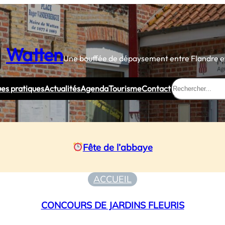
Watten
Une bouffée de dépaysement entre Flandre et
Rechercher
ues pratiques
Actualités
Agenda
Tourisme
Contact
Fête de l’abbaye
ACCUEIL
CONCOURS DE JARDINS FLEURIS