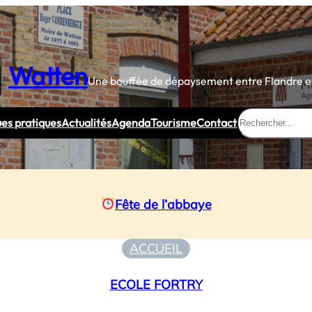
Watten
Une bouffée de dépaysement entre Flandre et
Rechercher
ues pratiques
Actualités
Agenda
Tourisme
Contact
Fête de l’abbaye
ACCUEIL
ECOLE FORTRY