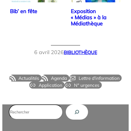
Bib’ en fête
Exposition
« Médias » à la
Médiathèque
6 avril 2026
BIBLIOTHÈQUE
Actualités
Agenda
Lettre d'information
Application
N° urgences
Rechercher