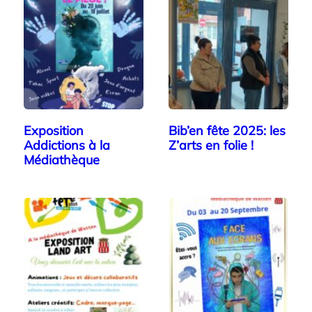
Exposition
Bib’en fête 2025: les
Addictions à la
Z’arts en folie !
Médiathèque