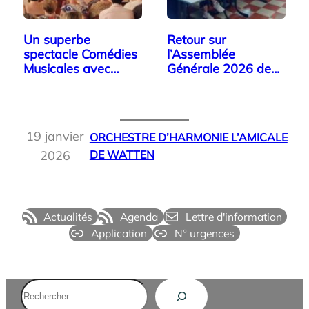
Un superbe
Retour sur
spectacle Comédies
l’Assemblée
Musicales avec…
Générale 2026 de
l’Orchestre…
19 janvier
ORCHESTRE D’HARMONIE L’AMICALE
2026
DE WATTEN
Actualités
Agenda
Lettre d'information
Application
N° urgences
Rechercher