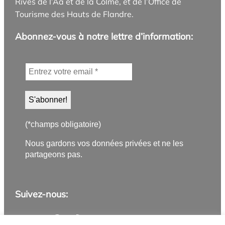
Rives de l’Aa et de la Colme, et de l’Office de
Tourisme des Hauts de Flandre.
Abonnez-vous à notre lettre d’information:
(*champs obligatoire)
Nous gardons vos données privées et ne les
partageons pas.
Suivez-nous:
Application PanneauPocket
Lettre d'information
Instagram
Facebook
YouTube
Flux RSS