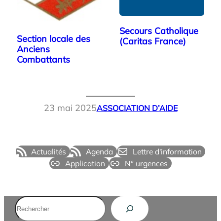
Secours Catholique
Section locale des
(Caritas France)
Anciens
Combattants
23 mai 2025
ASSOCIATION D’AIDE
Actualités
Agenda
Lettre d'information
Application
N° urgences
Rechercher