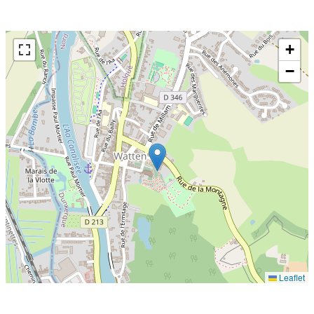
+
−
Leaflet