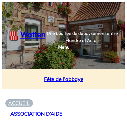
Watten
Une bouffée de dépaysement entre
Flandre et Artois
Menu
Fête de l’abbaye
ACCUEIL
ASSOCIATION D’AIDE