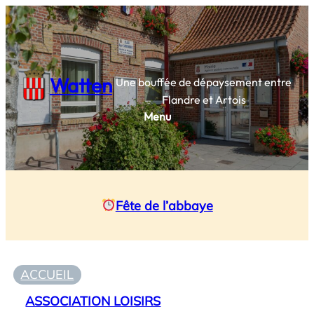
Watten
Une bouffée de dépaysement entre
Flandre et Artois
Menu
Fête de l’abbaye
ACCUEIL
ASSOCIATION LOISIRS