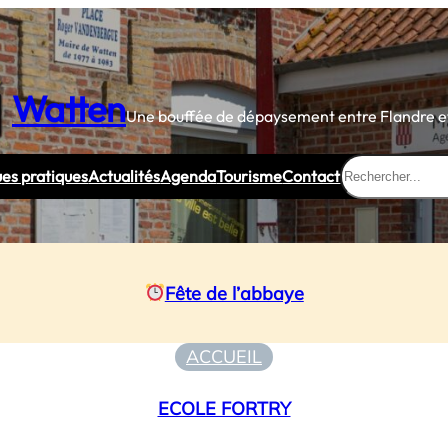
Watten
Une bouffée de dépaysement entre Flandre et
Rechercher
ues pratiques
Actualités
Agenda
Tourisme
Contact
Fête de l’abbaye
ACCUEIL
ECOLE FORTRY