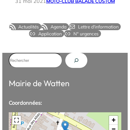
31 mai 2021
MOTO-CLUB BALADE CUSTOM
Actualités
Agenda
Lettre d'information
Application
N° urgences
Rechercher
Mairie de Watten
Coordonnées:
+
−